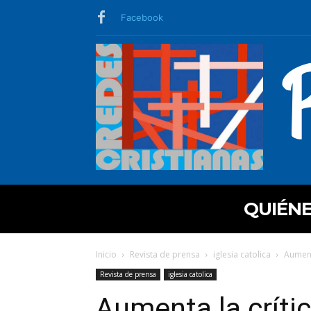
Facebook
QUIÉN
Inicio
Revista de prensa
iglesia catolica
Aument
Revista de prensa
iglesia catolica
Aumenta la críti