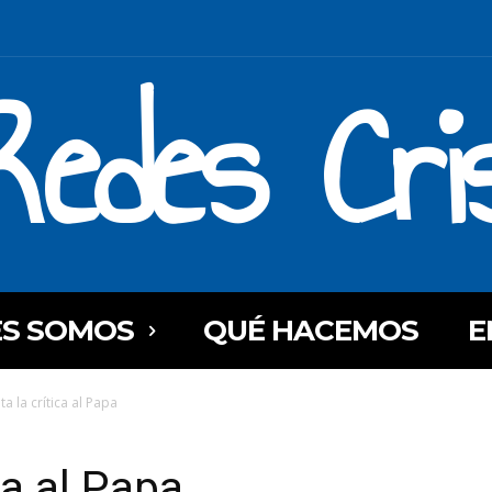
Redes Cri
ES SOMOS
QUÉ HACEMOS
E
a la crítica al Papa
ca al Papa