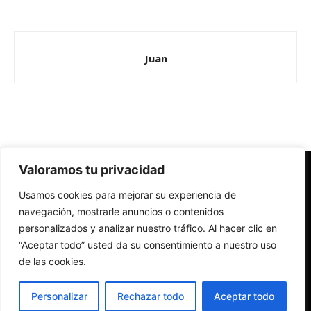
Juan
Valoramos tu privacidad
Redes Cristianas
Usamos cookies para mejorar su experiencia de
Una mirada alternativa sobre la Iglesia católica y la sociedad
- Colectivos de Redes Cristianas
navegación, mostrarle anuncios o contenidos
personalizados y analizar nuestro tráfico. Al hacer clic en
“Aceptar todo” usted da su consentimiento a nuestro uso
de las cookies.
Personalizar
Rechazar todo
Aceptar todo