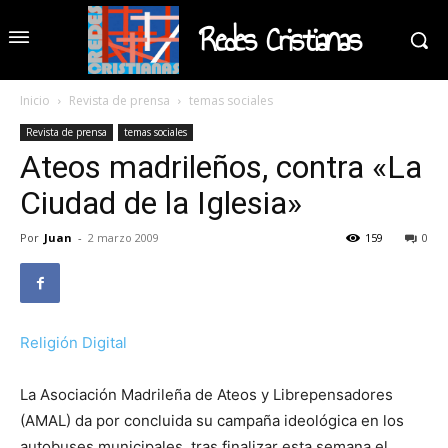
Redes Cristianas
Inicio
Revista de prensa
temas sociales
Revista de prensa
temas sociales
Ateos madrileños, contra «La
Ciudad de la Iglesia»
Por
Juan
-
2 marzo 2009
159
0
Religión Digital
La Asociación Madrileña de Ateos y Librepensadores
(AMAL) da por concluida su campaña ideológica en los
autobuses municipales, tras finalizar esta semana el