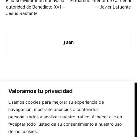
El caso Williamson socava la
El martirio interior de Cardenal
autoridad de Benedicto XVI --
-- Javier Lafuente
Jesús Bastante
Juan
Valoramos tu privacidad
Redes Cristianas
Usamos cookies para mejorar su experiencia de
Una mirada alternativa sobre la Iglesia católica y la sociedad
- Colectivos de Redes Cristianas
navegación, mostrarle anuncios o contenidos
personalizados y analizar nuestro tráfico. Al hacer clic en
“Aceptar todo” usted da su consentimiento a nuestro uso
de las cookies.