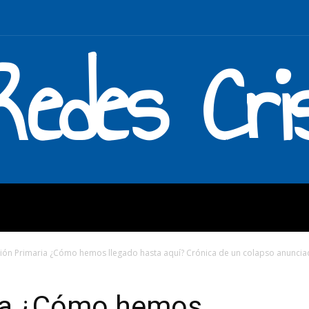
Redes Cri
MOS
QUÉ HACEMOS
ENLAC
ión Primaria ¿Cómo hemos llegado hasta aquí? Crónica de un colapso anunciad
ria ¿Cómo hemos