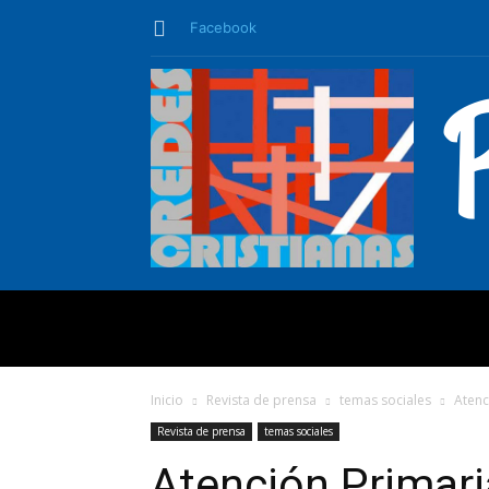
Facebook
QUIÉNES SO
Inicio
Revista de prensa
temas sociales
Atenc
Revista de prensa
temas sociales
Atención Prima