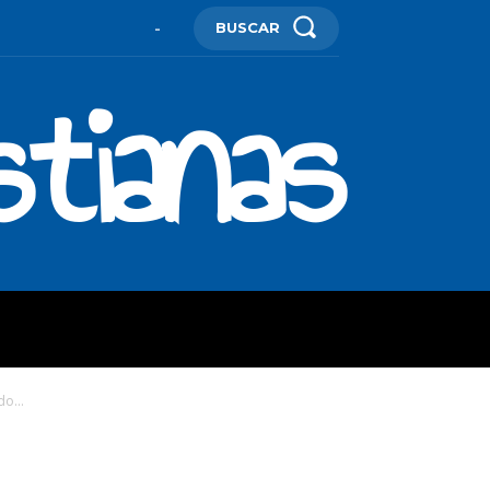
BUSCAR
-
stianas
ES
MORE
o...