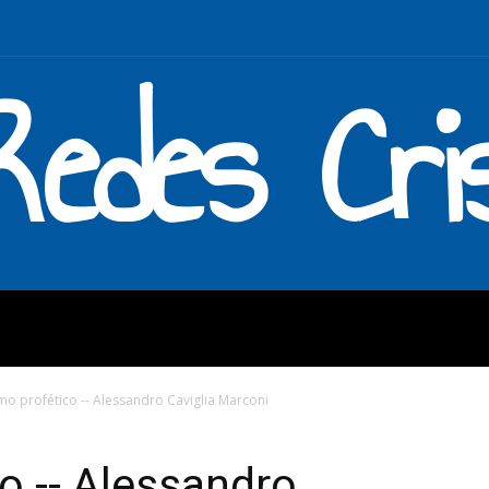
Redes Cri
MOS
QUÉ HACEMOS
ENLAC
mo profético -- Alessandro Caviglia Marconi
o -- Alessandro