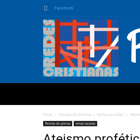
Facebook
QUIÉNES SO
Inicio
Revista de prensa
temas sociales
Ateis
Revista de prensa
temas sociales
Ateismo profétic