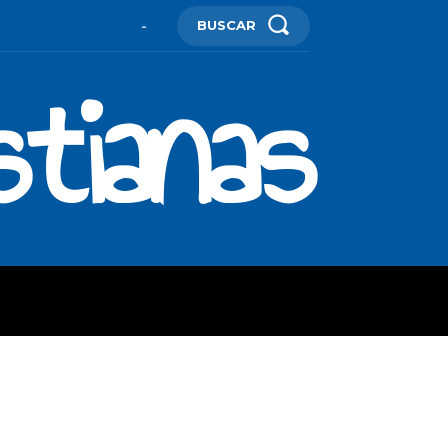
BUSCAR
-
stianas
ES
MORE