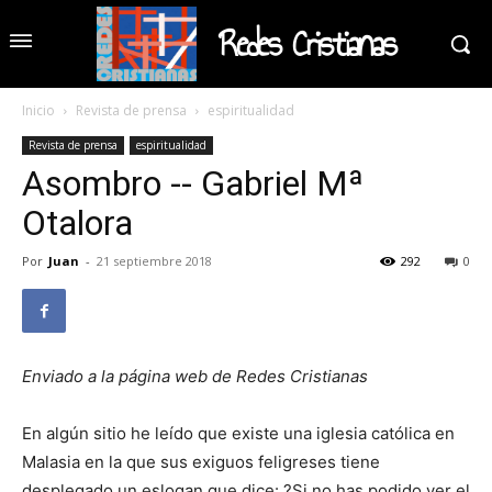
Redes Cristianas
Inicio
Revista de prensa
espiritualidad
Revista de prensa
espiritualidad
Asombro -- Gabriel Mª
Otalora
Por
Juan
-
21 septiembre 2018
292
0
Enviado a la página web de Redes Cristianas
En algún sitio he leído que existe una iglesia católica en
Malasia en la que sus exiguos feligreses tiene
desplegado un eslogan que dice: ?Si no has podido ver el