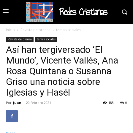
Redes Cristianas
Inicio
Revista de prensa
temas sociales
Revista de prensa
temas sociales
Así han tergiversado ‘El
Mundo’, Vicente Vallés, Ana
Rosa Quintana o Susanna
Griso una noticia sobre
Iglesias y Hasél
Por
Juan
-
20 febrero 2021
183
0