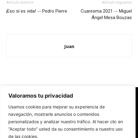
Artículo anterior
Artículo siguiente
¡Eso sí es vida! -- Pedro Pierre
Cuaresma 2021 -- Miguel
Ángel Mesa Bouzas
Juan
Valoramos tu privacidad
Redes Cristianas
Usamos cookies para mejorar su experiencia de
Una mirada alternativa sobre la Iglesia católica y la sociedad
- Colectivos de Redes Cristianas
navegación, mostrarle anuncios o contenidos
personalizados y analizar nuestro tráfico. Al hacer clic en
“Aceptar todo” usted da su consentimiento a nuestro uso
de las cookies.