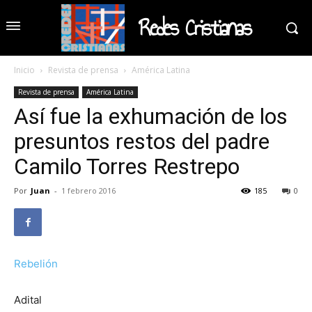
Redes Cristianas
Inicio
Revista de prensa
América Latina
Revista de prensa
América Latina
Así fue la exhumación de los
presuntos restos del padre
Camilo Torres Restrepo
Por
Juan
-
1 febrero 2016
185
0
Rebelión
Adital