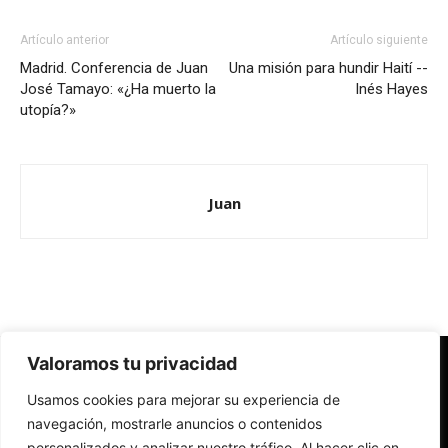
Artículo anterior
Artículo siguiente
Madrid. Conferencia de Juan
Una misión para hundir Haití --
José Tamayo: «¿Ha muerto la
Inés Hayes
utopía?»
Juan
Valoramos tu privacidad
Redes Cristianas
Usamos cookies para mejorar su experiencia de
Una mirada alternativa sobre la Iglesia católica y la sociedad
- Colectivos de Redes Cristianas
navegación, mostrarle anuncios o contenidos
personalizados y analizar nuestro tráfico. Al hacer clic en