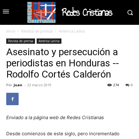
Redes Cristianas
Inicio
Revista de prensa
América Latina
Revista de prensa
América Latina
Asesinato y persecución a
periodistas en Honduras --
Rodolfo Cortés Calderón
Por
Juan
-
23 marzo 2019
274
0
Enviado a la página web de Redes Cristianas
Desde comienzos de este siglo, pero incrementado