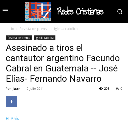
Redes Cristianas
Inicio
Revista de prensa
iglesia catolica
Revista de prensa
iglesia catolica
Asesinado a tiros el
cantautor argentino Facundo
Cabral en Guatemala -- José
Elías- Fernando Navarro
Por
Juan
-
10 julio 2011
203
0
El País