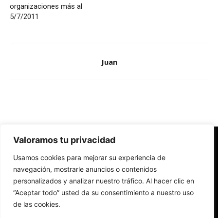
organizaciones más al
5/7/2011
Juan
Valoramos tu privacidad
Redes Cristianas
Usamos cookies para mejorar su experiencia de
Una mirada alternativa sobre la Iglesia católica y la sociedad
- Colectivos de Redes Cristianas
navegación, mostrarle anuncios o contenidos
personalizados y analizar nuestro tráfico. Al hacer clic en
“Aceptar todo” usted da su consentimiento a nuestro uso
de las cookies.