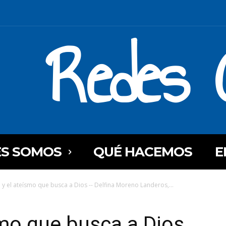
Redes C
ES SOMOS
QUÉ HACEMOS
E
 y el ateísmo que busca a Dios -- Delfina Moreno Landeros,...
smo que busca a Dios