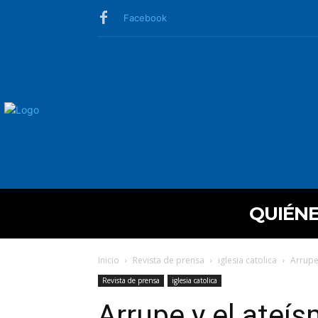
Facebook
QUIÉN
Inicio
Revista de prensa
iglesia catolica
Arrupe
Revista de prensa
iglesia catolica
Arrupe y el ateí