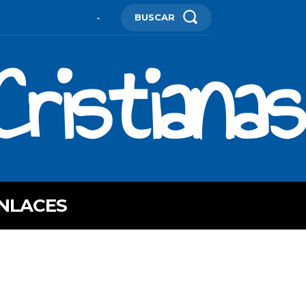
BUSCAR
-
ristianas
NLACES