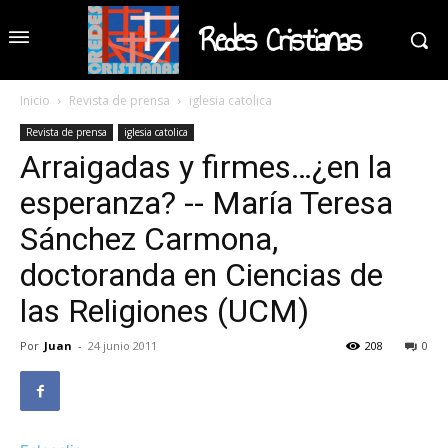
Redes Cristianas
Inicio
Revista de prensa
iglesia catolica
Revista de prensa
iglesia catolica
Arraigadas y firmes…¿en la
esperanza? -- María Teresa
Sánchez Carmona,
doctoranda en Ciencias de
las Religiones (UCM)
Por
Juan
-
24 junio 2011
208
0