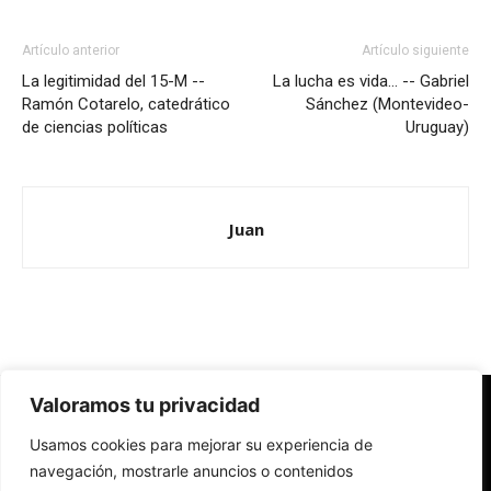
Artículo anterior
Artículo siguiente
La legitimidad del 15-M --
La lucha es vida… -- Gabriel
Ramón Cotarelo, catedrático
Sánchez (Montevideo-
de ciencias políticas
Uruguay)
Juan
Valoramos tu privacidad
Redes Cristianas
Usamos cookies para mejorar su experiencia de
Una mirada alternativa sobre la Iglesia católica y la sociedad
- Colectivos de Redes Cristianas
navegación, mostrarle anuncios o contenidos