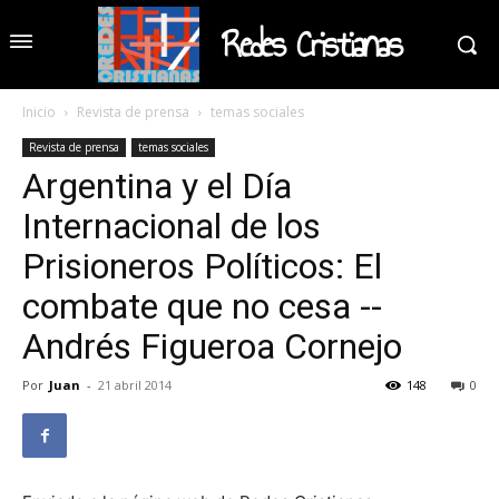
Redes Cristianas
Inicio
Revista de prensa
temas sociales
Revista de prensa
temas sociales
Argentina y el Día
Internacional de los
Prisioneros Políticos: El
combate que no cesa --
Andrés Figueroa Cornejo
Por
Juan
-
21 abril 2014
148
0