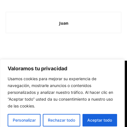
Juan
Valoramos tu privacidad
Redes Cristianas
Usamos cookies para mejorar su experiencia de
Una mirada alternativa sobre la Iglesia católica y la sociedad
- Colectivos de Redes Cristianas
navegación, mostrarle anuncios o contenidos
personalizados y analizar nuestro tráfico. Al hacer clic en
“Aceptar todo” usted da su consentimiento a nuestro uso
de las cookies.
Personalizar
Rechazar todo
Aceptar todo