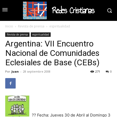
Redes Cristianas
Inicio
Revista de prensa
espiritualidad
Revista de prensa
espiritualidad
Argentina: VII Encuentro
Nacional de Comunidades
Eclesiales de Base (CEBs)
Por
Juan
-
28 septiembre 2008
271
0
?? Fecha: Jueves 30 de Abril al Domingo 3