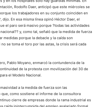
s y en los hospitales solo hay guardias mínimas. En
mentación, Rodolfo Daer, anticipó que este miércoles se
orque los trabajadores en su conjunto coinciden en
, dijo. En esa misma línea opinó Héctor Daer, el
que el paro será masivo porque ?todas las actividades
 nacional?? y, como tal, señaló que la medida de fuerza
ar medidas porque la debacle y la caída son
no se toma el toro por las astas, la crisis será cada
nero, Pablo Moyano, enmarcó la contundencia de la
ontinuidad de la protesta con movilización del 30 de
l para el Modelo Nacional.
masividad a la medida de fuerza son las
que, como sostiene el informe de la consultora
ntinuo cierre de empresas donde la rama industrial es
na caída ininterrumpida del empleo asalariado formal