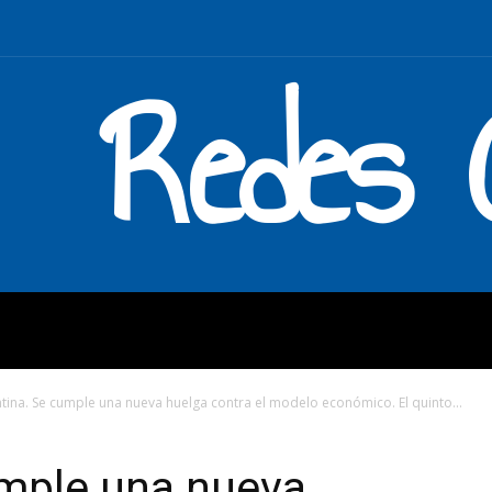
Redes C
MOS
QUÉ HACEMOS
ENLAC
tina. Se cumple una nueva huelga contra el modelo económico. El quinto...
umple una nueva