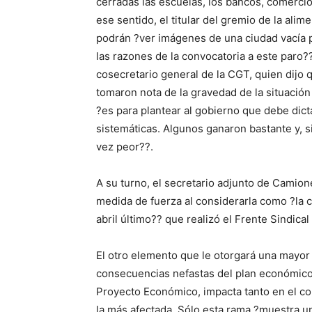
cerradas las escuelas, los bancos, comercio
ese sentido, el titular del gremio de la ali
podrán ?ver imágenes de una ciudad vacía p
las razones de la convocatoria a este paro??
cosecretario general de la CGT, quien dijo 
tomaron nota de la gravedad de la situación
?es para plantear al gobierno que debe dict
sistemáticas. Algunos ganaron bastante y, si 
vez peor??.
A su turno, el secretario adjunto de Camio
medida de fuerza al considerarla como ?la c
abril último?? que realizó el Frente Sindica
El otro elemento que le otorgará una mayor 
consecuencias nefastas del plan económico 
Proyecto Económico, impacta tanto en el co
la más afectada. Sólo esta rama ?muestra u