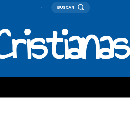
BUSCAR
-
ristianas
ES
MORE