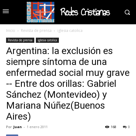
Redes Cristianas
Inicio
Revista de prensa
iglesia catolica
Revista de prensa
iglesia catolica
Argentina: la exclusión es
siempre síntoma de una
enfermedad social muy grave
-- Entre dos orillas: Gabriel
Sánchez (Montevideo) y
Mariana Núñez(Buenos
Aires)
Por
Juan
-
1 enero 2011
168
0