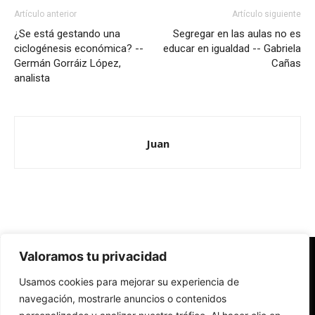
Artículo anterior
Artículo siguiente
¿Se está gestando una
Segregar en las aulas no es
ciclogénesis económica? --
educar en igualdad -- Gabriela
Germán Gorráiz López,
Cañas
analista
Juan
Valoramos tu privacidad
Redes Cristianas
Usamos cookies para mejorar su experiencia de
Una mirada alternativa sobre la Iglesia católica y la sociedad
- Colectivos de Redes Cristianas
navegación, mostrarle anuncios o contenidos