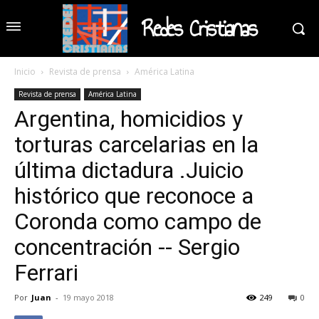
Redes Cristianas
Inicio
Revista de prensa
América Latina
Revista de prensa
América Latina
Argentina, homicidios y
torturas carcelarias en la
última dictadura .Juicio
histórico que reconoce a
Coronda como campo de
concentración -- Sergio
Ferrari
Por
Juan
-
19 mayo 2018
249
0