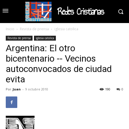
Redes Cristianas
Inicio
Revista de prensa
iglesia catolica
Revista de prensa
iglesia catolica
Argentina: El otro
bicentenario -- Vecinos
autoconvocados de ciudad
evita
Por
Juan
-
9 octubre 2010
190
0