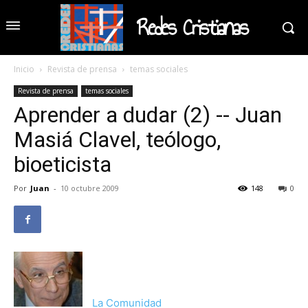
Redes Cristianas
Inicio
Revista de prensa
temas sociales
Revista de prensa
temas sociales
Aprender a dudar (2) -- Juan
Masiá Clavel, teólogo,
bioeticista
Por
Juan
-
10 octubre 2009
148
0
La Comunidad