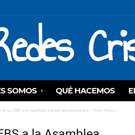
Redes Cri
ES SOMOS
QUÉ HACEMOS
E
 de las CEBS a la Asamblea eclesial latinoamericana -- Pedro Pierre,...
CEBS a la Asamblea