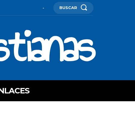
BUSCAR
-
stianas
NLACES