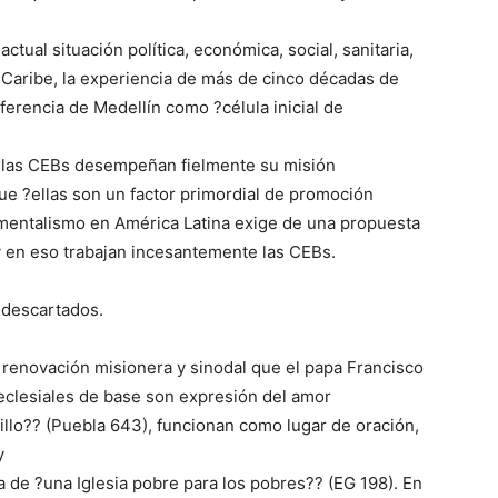
actual situación política, económica, social, sanitaria,
l Caribe, la experiencia de más de cinco décadas de
ferencia de Medellín como ?célula inicial de
e las CEBs desempeñan fielmente su misión
ue ?ellas son un factor primordial de promoción
amentalismo en América Latina exige de una propuesta
y en eso trabajan incesantemente las CEBs.
s descartados.
a renovación misionera y sinodal que el papa Francisco
s eclesiales de base son expresión del amor
cillo?? (Puebla 643), funcionan como lugar de oración,
y
a de ?una Iglesia pobre para los pobres?? (EG 198). En