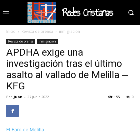
Redes Cristianas
Inicio
Revista de prensa
inmigración
Revista de prensa
inmigración
APDHA exige una
investigación tras el último
asalto al vallado de Melilla --
KFG
Por
Juan
-
27 junio 2022
155
0
El Faro de Melilla