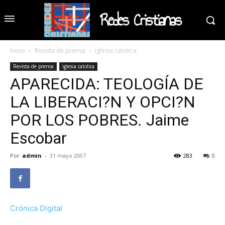
Redes Cristianas
Inicio
Revista de prensa
iglesia catolica
Revista de prensa
iglesia catolica
APARECIDA: TEOLOGÍA DE
LA LIBERACI?N Y OPCI?N
POR LOS POBRES. Jaime
Escobar
Por
admin
-
31 mayo 2007
283
0
Crónica Digital