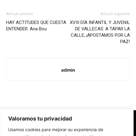
Artículo anterior
Artículo siguiente
HAY ACTITUDES QUE CUESTA
XVIII DÍA INFANTIL Y JUVENIL
ENTENDER. Ana Bou
DE VALLECAS: A TAPAR LA
CALLE, ¡APOSTAMOS POR LA
PAZ!
admin
Valoramos tu privacidad
Redes Cristianas
Usamos cookies para mejorar su experiencia de
Una mirada alternativa sobre la Iglesia católica y la sociedad
- Colectivos de Redes Cristianas