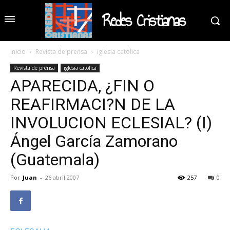
Redes Cristianas
Inicio
Revista de prensa
iglesia catolica
Revista de prensa
iglesia catolica
APARECIDA, ¿FIN O
REAFIRMACI?N DE LA
INVOLUCION ECLESIAL? (I)
Ángel García Zamorano
(Guatemala)
Por
Juan
-
26 abril 2007
257
0