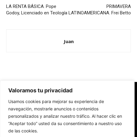
LA RENTA BÁSICA. Pope
PRIMAVERA
Godoy, Licenciado en Teología
LATINOAMERICANA. Frei Betto
Juan
Valoramos tu privacidad
Redes Cristianas
Usamos cookies para mejorar su experiencia de
Una mirada alternativa sobre la Iglesia católica y la sociedad
- Colectivos de Redes Cristianas
navegación, mostrarle anuncios o contenidos
personalizados y analizar nuestro tráfico. Al hacer clic en
“Aceptar todo” usted da su consentimiento a nuestro uso
de las cookies.