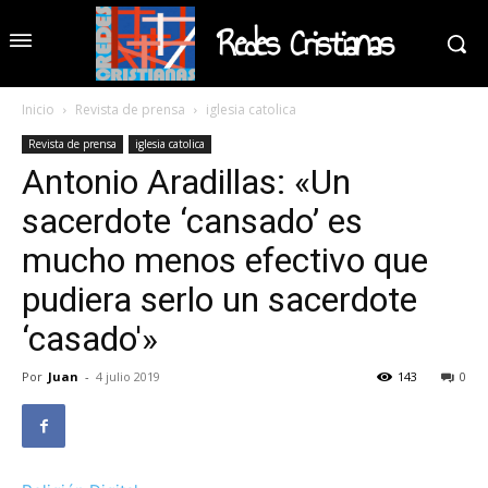
Redes Cristianas
Inicio
Revista de prensa
iglesia catolica
Revista de prensa
iglesia catolica
Antonio Aradillas: «Un
sacerdote ‘cansado’ es
mucho menos efectivo que
pudiera serlo un sacerdote
‘casado'»
Por
Juan
-
4 julio 2019
143
0