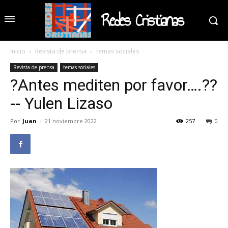
Redes Cristianas
Inicio
Revista de prensa
temas sociales
Revista de prensa
temas sociales
?Antes mediten por favor….??
-- Yulen Lizaso
Por
Juan
-
21 noviembre 2022
257
0