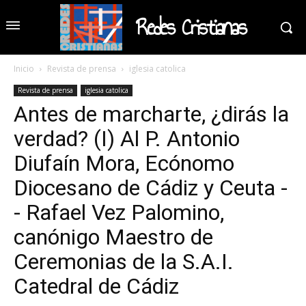
Redes Cristianas
Inicio
Revista de prensa
iglesia catolica
Revista de prensa
iglesia catolica
Antes de marcharte, ¿dirás la
verdad? (I) Al P. Antonio
Diufaín Mora, Ecónomo
Diocesano de Cádiz y Ceuta -
- Rafael Vez Palomino,
canónigo Maestro de
Ceremonias de la S.A.I.
Catedral de Cádiz