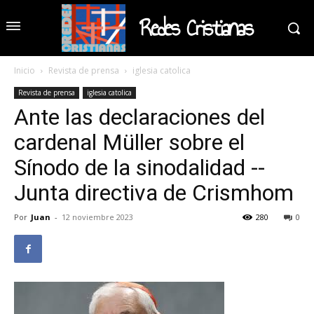
Redes Cristianas
Inicio
Revista de prensa
iglesia catolica
Revista de prensa
iglesia catolica
Ante las declaraciones del
cardenal Müller sobre el
Sínodo de la sinodalidad --
Junta directiva de Crismhom
Por
Juan
-
12 noviembre 2023
280
0