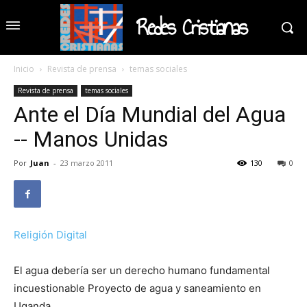
Redes Cristianas
Inicio
Revista de prensa
temas sociales
Revista de prensa
temas sociales
Ante el Día Mundial del Agua
-- Manos Unidas
Por
Juan
-
23 marzo 2011
130
0
Religión Digital
El agua debería ser un derecho humano fundamental
incuestionable Proyecto de agua y saneamiento en
Uganda