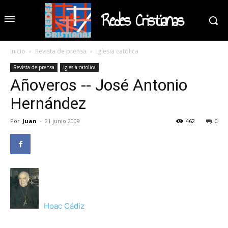
Redes Cristianas
Inicio
Revista de prensa
iglesia catolica
Revista de prensa
iglesia catolica
Añoveros -- José Antonio
Hernández
Por
Juan
-
21 junio 2009
462
0
Hoac Cádiz