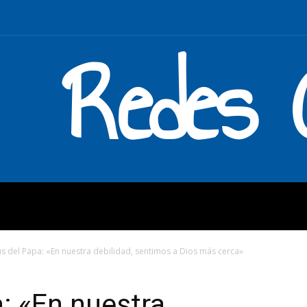
Redes C
MOS
QUÉ HACEMOS
ENLAC
s del Papa: «En nuestra debilidad, sentimos a Dios más cerca»
: «En nuestra