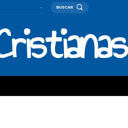
BUSCAR
-
ristianas
ES
MORE