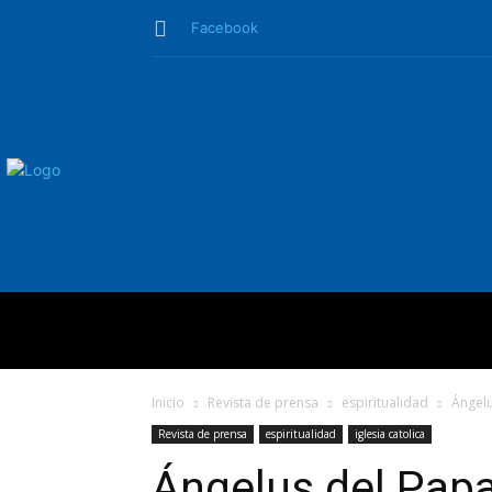
Facebook
QUIÉNES SO
Inicio
Revista de prensa
espiritualidad
Ángelu
Revista de prensa
espiritualidad
iglesia catolica
Ángelus del Papa