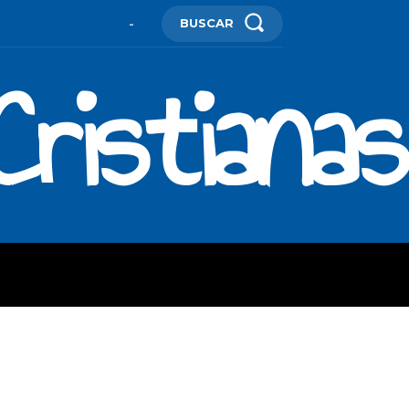
BUSCAR
-
ristianas
ES
MORE