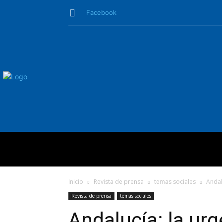
Facebook
QUIÉNES SO
Inicio
Revista de prensa
temas sociales
Andal
Revista de prensa
temas sociales
Andalucía: la ur