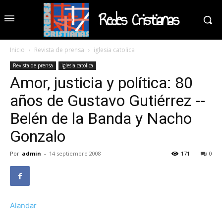
Redes Cristianas
Inicio
Revista de prensa
iglesia catolica
Revista de prensa
iglesia catolica
Amor, justicia y política: 80
años de Gustavo Gutiérrez --
Belén de la Banda y Nacho
Gonzalo
Por
admin
-
14 septiembre 2008
171
0
Alandar