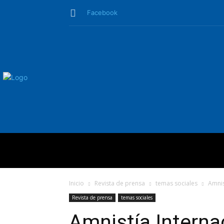
Facebook
QUIÉNES SO
Inicio
Revista de prensa
temas sociales
Amnis
Revista de prensa
temas sociales
Amnistía Internac