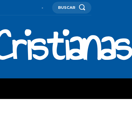
BUSCAR
-
ristianas
ES
MORE