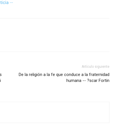
ticia ···
Artículo siguiente
s
De la religión a la fe que conduce a la fraternidad
i
humana -- ?scar Fortin