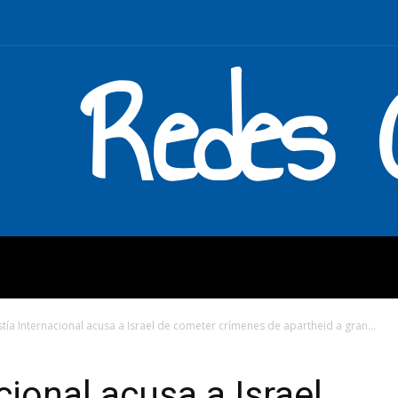
Redes C
MOS
QUÉ HACEMOS
ENLAC
tía Internacional acusa a Israel de cometer crímenes de apartheid a gran...
ional acusa a Israel