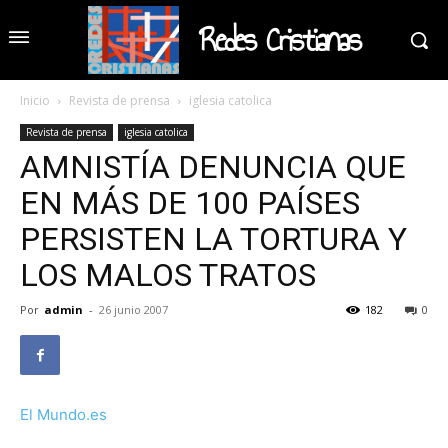
Redes Cristianas
Inicio
Revista de prensa
iglesia catolica
Revista de prensa
iglesia catolica
AMNISTÍA DENUNCIA QUE
EN MÁS DE 100 PAÍSES
PERSISTEN LA TORTURA Y
LOS MALOS TRATOS
Por
admin
-
26 junio 2007
182
0
El Mundo.es