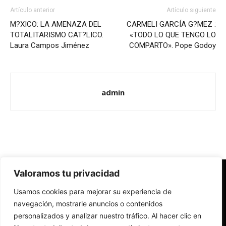
Artículo anterior
Artículo siguiente
M?XICO: LA AMENAZA DEL
CARMELI GARCÍA G?MEZ :
TOTALITARISMO CAT?LICO.
«TODO LO QUE TENGO LO
Laura Campos Jiménez
COMPARTO». Pope Godoy
admin
Valoramos tu privacidad
Redes Cristianas
Usamos cookies para mejorar su experiencia de
Una mirada alternativa sobre la Iglesia católica y la sociedad
- Colectivos de Redes Cristianas
navegación, mostrarle anuncios o contenidos
personalizados y analizar nuestro tráfico. Al hacer clic en