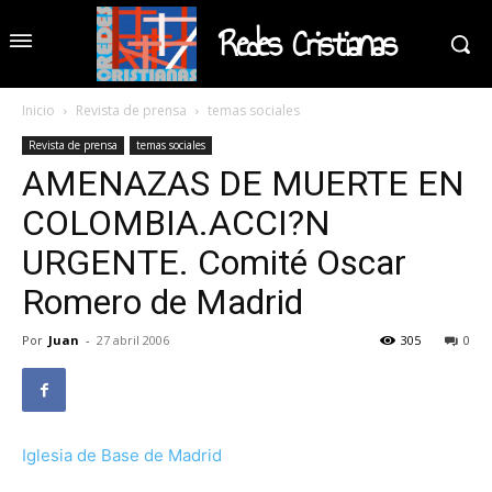
Redes Cristianas
Inicio
Revista de prensa
temas sociales
Revista de prensa
temas sociales
AMENAZAS DE MUERTE EN
COLOMBIA.ACCI?N
URGENTE. Comité Oscar
Romero de Madrid
Por
Juan
-
27 abril 2006
305
0
Iglesia de Base de Madrid