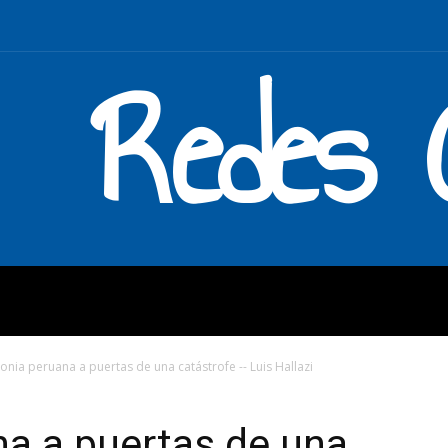
Redes C
MOS
QUÉ HACEMOS
ENLAC
nia peruana a puertas de una catástrofe -- Luis Hallazi
a a puertas de una