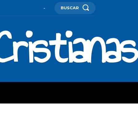
BUSCAR
-
ristianas
ES
MORE