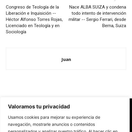
Congreso de Teología de la
Nace ALBA SUIZA y condena
Liberación e Inquisición --
todo intento de intervención
Héctor Alfonso Torres Rojas,
militar -- Sergio Ferrari, desde
Licenciado en Teología y en
Berna, Suiza
Sociología
Juan
Valoramos tu privacidad
Redes Cristianas
Usamos cookies para mejorar su experiencia de
Una mirada alternativa sobre la Iglesia católica y la sociedad
- Colectivos de Redes Cristianas
navegación, mostrarle anuncios o contenidos
personalizados y analizar nuestro tráfico. Al hacer clic en