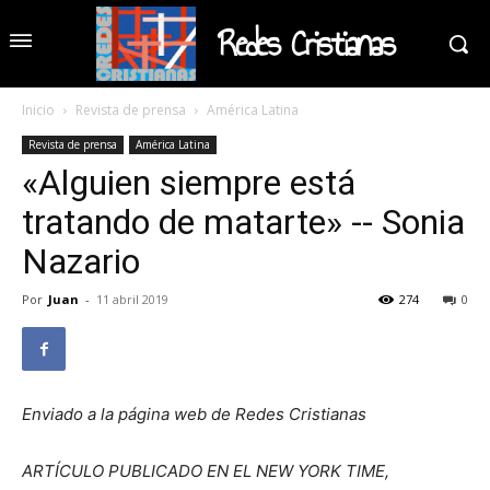
Redes Cristianas
Inicio
Revista de prensa
América Latina
Revista de prensa
América Latina
«Alguien siempre está
tratando de matarte» -- Sonia
Nazario
Por
Juan
-
11 abril 2019
274
0
Enviado a la página web de Redes Cristianas
ARTÍCULO PUBLICADO EN EL NEW YORK TIME,