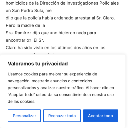
homicidios de la Dirección de Investigaciones Policiales
en San Pedro Sula, me
dijo que la policía había ordenado arrestar al Sr. Claro.
Pero la madre de la
Sra. Ramírez dijo que «no hicieron nada para
encontrarlo». El Sr.
Claro ha sido visto en los últimos dos años en los
cercanos bastiones de las
calles 18 de Japón y Kilómetro. La Sra. Hércules se
Valoramos tu privacidad
estremeció de ira cuando me
Usamos cookies para mejorar su experiencia de
dijo «ese hombre es libre, nos matará a todos y las
navegación, mostrarle anuncios o contenidos
autoridades no harán
personalizados y analizar nuestro tráfico. Al hacer clic en
nada». Cuando hablé con ella esta semana, dijo que lo
“Aceptar todo” usted da su consentimiento a nuestro uso
había vuelto a ver
de las cookies.
en febrero. Está tan asustada que está pensando en irse
a los Estados Unidos.
Personalizar
Rechazar todo
Aceptar todo