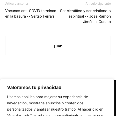
Artículo anterior
Artículo siguiente
Vacunas anti-COVID terminan
Ser científico y ser cristiano o
en la basura -- Sergio Ferrari
espiritual -- José Ramón
Jiménez Cuesta
Juan
Valoramos tu privacidad
Redes Cristianas
Usamos cookies para mejorar su experiencia de
Una mirada alternativa sobre la Iglesia católica y la sociedad
- Colectivos de Redes Cristianas
navegación, mostrarle anuncios o contenidos
personalizados y analizar nuestro tráfico. Al hacer clic en
“Aceptar todo” usted da su consentimiento a nuestro uso