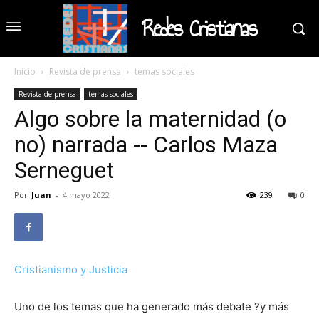
Redes Cristianas
Inicio
Revista de prensa
temas sociales
Revista de prensa
temas sociales
Algo sobre la maternidad (o
no) narrada -- Carlos Maza
Serneguet
Por
Juan
-
4 mayo 2022
239
0
Cristianismo y Justicia
Uno de los temas que ha generado más debate ?y más