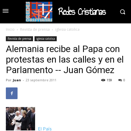
Redes Cristianas
Inicio
Revista de prensa
iglesia catolica
Revista de prensa
iglesia catolica
Alemania recibe al Papa con
protestas en las calles y en el
Parlamento -- Juan Gómez
Por
Juan
-
23 septiembre 2011
159
0
El País