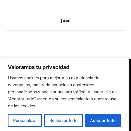
Juan
Valoramos tu privacidad
Redes Cristianas
Usamos cookies para mejorar su experiencia de
Una mirada alternativa sobre la Iglesia católica y la sociedad
- Colectivos de Redes Cristianas
navegación, mostrarle anuncios o contenidos
personalizados y analizar nuestro tráfico. Al hacer clic en
“Aceptar todo” usted da su consentimiento a nuestro uso
de las cookies.
Personalizar
Rechazar todo
Aceptar todo