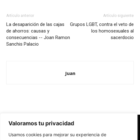
Artículo anterior
Artículo siguiente
La desaparición de las cajas
Grupos LGBT, contra el veto de
de ahorros: causas y
los homosexuales al
consecuencias -- Joan Ramon
sacerdocio
Sanchis Palacio
Juan
Valoramos tu privacidad
Redes Cristianas
Usamos cookies para mejorar su experiencia de
Una mirada alternativa sobre la Iglesia católica y la sociedad