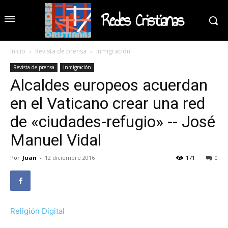
Redes Cristianas
Inicio
Revista de prensa
inmigración
Revista de prensa
inmigración
Alcaldes europeos acuerdan
en el Vaticano crear una red
de «ciudades-refugio» -- José
Manuel Vidal
Por
Juan
-
12 diciembre 2016
171
0
Religión Digital