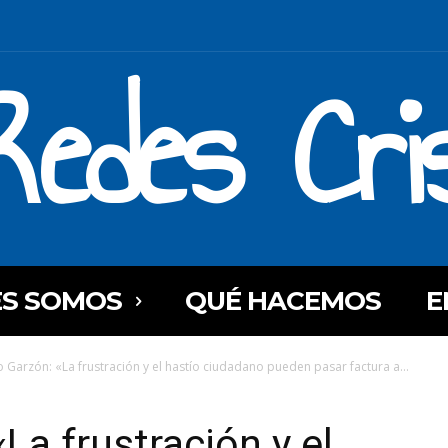
Redes Cri
ES SOMOS
QUÉ HACEMOS
E
o Garzón: «La frustración y el hastío ciudadano pueden pasar factura a...
La frustración y el