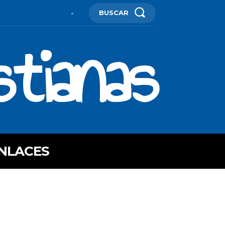
BUSCAR
-
stianas
NLACES