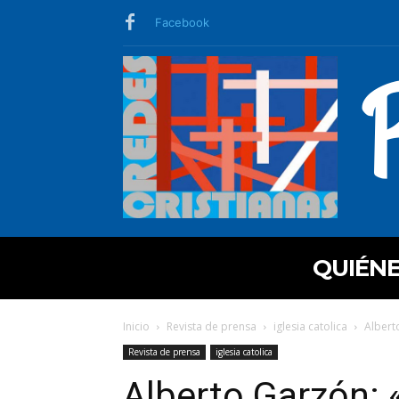
Facebook
QUIÉN
Inicio
Revista de prensa
iglesia catolica
Albert
Revista de prensa
iglesia catolica
Alberto Garzón: «