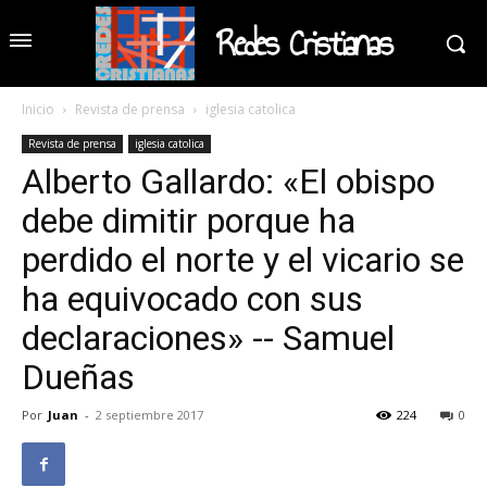
Redes Cristianas
Inicio
Revista de prensa
iglesia catolica
Revista de prensa
iglesia catolica
Alberto Gallardo: «El obispo
debe dimitir porque ha
perdido el norte y el vicario se
ha equivocado con sus
declaraciones» -- Samuel
Dueñas
Por
Juan
-
2 septiembre 2017
224
0