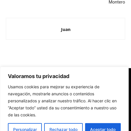
Montero
Juan
Valoramos tu privacidad
Redes Cristianas
Usamos cookies para mejorar su experiencia de
Una mirada alternativa sobre la Iglesia católica y la sociedad
- Colectivos de Redes Cristianas
navegación, mostrarle anuncios o contenidos
personalizados y analizar nuestro tráfico. Al hacer clic en
“Aceptar todo” usted da su consentimiento a nuestro uso
de las cookies.
Personalizar
Rechazar todo
Aceptar todo