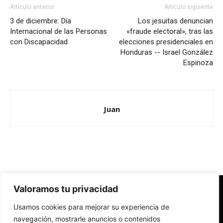
Artículo anterior
Artículo siguiente
3 de diciembre: Día
Los jesuitas denuncian
Internacional de las Personas
«fraude electoral», tras las
con Discapacidad
elecciones presidenciales en
Honduras -- Israel González
Espinoza
Juan
Valoramos tu privacidad
Redes Cristianas
Usamos cookies para mejorar su experiencia de
Una mirada alternativa sobre la Iglesia católica y la sociedad
- Colectivos de Redes Cristianas
navegación, mostrarle anuncios o contenidos