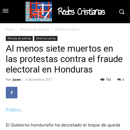
Redes Cristianas
Inicio
Revista de prensa
América Latina
Revista de prensa
América Latina
Al menos siete muertos en
las protestas contra el fraude
electoral en Honduras
Por
Juan
-
3 diciembre 2017
192
0
Público
El Gobierno hondureño ha decretado el toque de queda