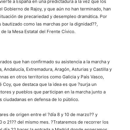
erte a España en una predictadura a la vez que los
el Gobierno de Rajoy, y que aún no han terminado, han
 situación de precariedad y desempleo dramática. Por
 bautizado como las marchas por la dignidad??,
de la Mesa Estatal del Frente Cívico.
ados que han confirmado su asistencia a la marcha y
, Andalucía, Extremadura, Aragón, Asturias y Castilla y
s en otros territorios como Galicia y País Vasco,
 Coy, que destaca que la idea es que ?surja un
tores y pueblos que participan en la marcha junto a
 ciudadanas en defensa de lo público.
res de origen entre el ?día 8 y 10 de marzo?? y
20 o 21?? del mismo mes. ?Trataremos de recorrer los
el día 22 hacer la entrada a Madrid donde esperamos