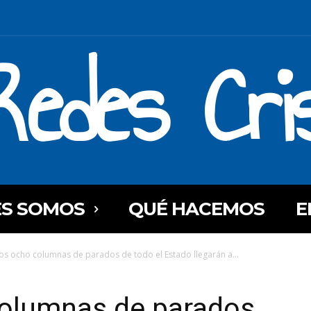
Redes Cri
ES SOMOS
QUÉ HACEMOS
E
os ocho columnas de parados de todo el Estado llegarán a...
olumnas de parados