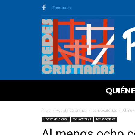
Facebook
QUIÉN
Inicio
Revista de prensa
convocatorias
Al men
Revista de prensa
convocatorias
temas sociales
Al menos ocho c