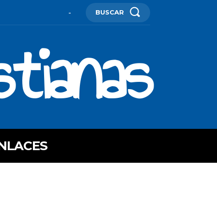
BUSCAR
-
stianas
NLACES