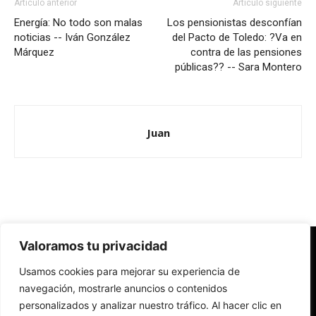
Artículo anterior
Artículo siguiente
Energía: No todo son malas
Los pensionistas desconfían
noticias -- Iván González
del Pacto de Toledo: ?Va en
Márquez
contra de las pensiones
públicas?? -- Sara Montero
Juan
Valoramos tu privacidad
Redes Cristianas
Usamos cookies para mejorar su experiencia de
Una mirada alternativa sobre la Iglesia católica y la sociedad
- Colectivos de Redes Cristianas
navegación, mostrarle anuncios o contenidos
personalizados y analizar nuestro tráfico. Al hacer clic en