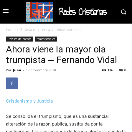
Redes Cristianas
Inicio
Revista de prensa
temas sociales
Revista de prensa
temas sociales
Ahora viene la mayor ola
trumpista -- Fernando Vidal
Por
Juan
-
17 noviembre 2020
136
0
Cristianismo y Justicia
Se consolida el trumpismo, que es una sustancial
alteración de la razón pública, sustituida por la
postverdad. Las acusaciones de fraude electoral desde la