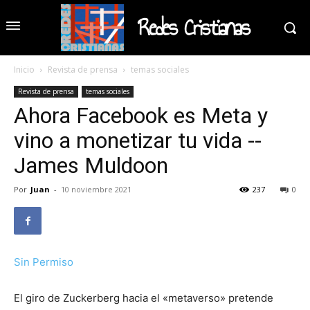
Redes Cristianas
Inicio
Revista de prensa
temas sociales
Revista de prensa
temas sociales
Ahora Facebook es Meta y
vino a monetizar tu vida --
James Muldoon
Por
Juan
-
10 noviembre 2021
237
0
Sin Permiso
El giro de Zuckerberg hacia el «metaverso» pretende