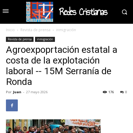
Redes Cristianas
Inicio
Revista de prensa
inmigración
Revista de prensa
inmigración
Agroexpoprtación estatal a
costa de la explotación
laboral -- 15M Serranía de
Ronda
Por
Juan
-
27 mayo 2026
176
0