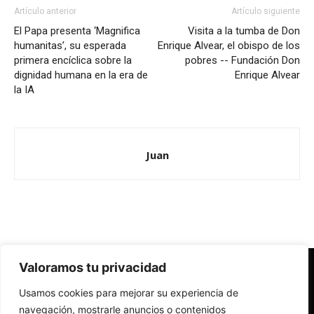
Artículo anterior
Artículo siguiente
El Papa presenta ‘Magnifica
Visita a la tumba de Don
humanitas’, su esperada
Enrique Alvear, el obispo de los
primera encíclica sobre la
pobres -- Fundación Don
dignidad humana en la era de
Enrique Alvear
la IA
Juan
Valoramos tu privacidad
Redes Cristianas
Usamos cookies para mejorar su experiencia de
Una mirada alternativa sobre la Iglesia católica y la sociedad
- Colectivos de Redes Cristianas
navegación, mostrarle anuncios o contenidos