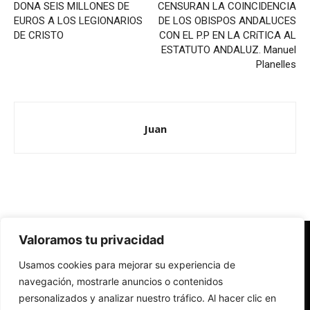
DONA SEIS MILLONES DE
CENSURAN LA COINCIDENCIA
EUROS A LOS LEGIONARIOS
DE LOS OBISPOS ANDALUCES
DE CRISTO
CON EL P.P EN LA CRíTICA AL
ESTATUTO ANDALUZ. Manuel
Planelles
Juan
Valoramos tu privacidad
Redes Cristianas
Usamos cookies para mejorar su experiencia de
Una mirada alternativa sobre la Iglesia católica y la sociedad
- Colectivos de Redes Cristianas
navegación, mostrarle anuncios o contenidos
personalizados y analizar nuestro tráfico. Al hacer clic en