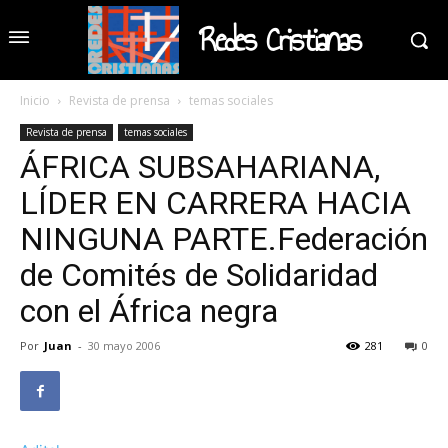
Redes Cristianas
Inicio
Revista de prensa
temas sociales
Revista de prensa
temas sociales
ÁFRICA SUBSAHARIANA,
LÍDER EN CARRERA HACIA
NINGUNA PARTE.Federación
de Comités de Solidaridad
con el África negra
Por
Juan
-
30 mayo 2006
281
0