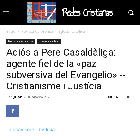
Redes Cristianas
Inicio
Revista de prensa
iglesia catolica
Revista de prensa
iglesia catolica
Adiós a Pere Casaldàliga:
agente fiel de la «paz
subversiva del Evangelio» --
Cristianisme i Justícia
Por
Juan
-
10 agosto 2020
168
0
Cristianisme i Justícia.